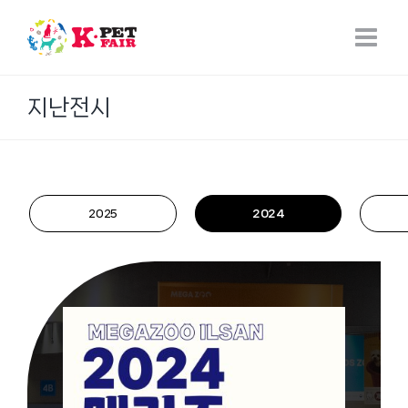
Skip
to
content
지난전시
2025
2024