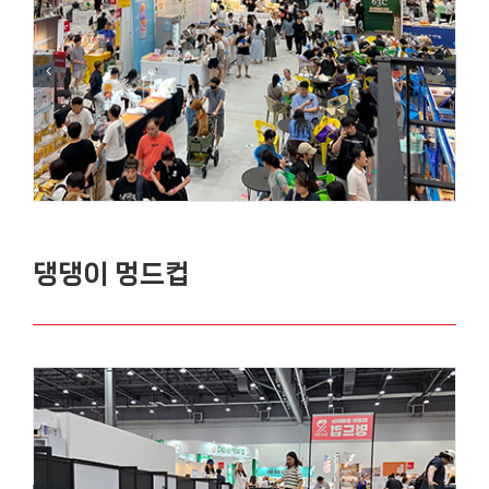
댕댕이 멍드컵