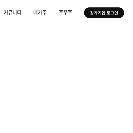
커뮤니티
메가주
쭈쭈쭈
참가기업 로그인
간