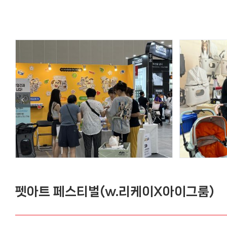
펫아트 페스티벌(w.리케이X아이그룸)