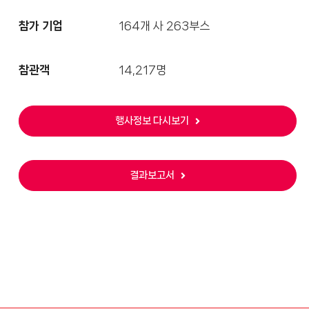
참가 기업
164개 사 263부스
참관객
14,217명
행사정보 다시보기
결과보고서