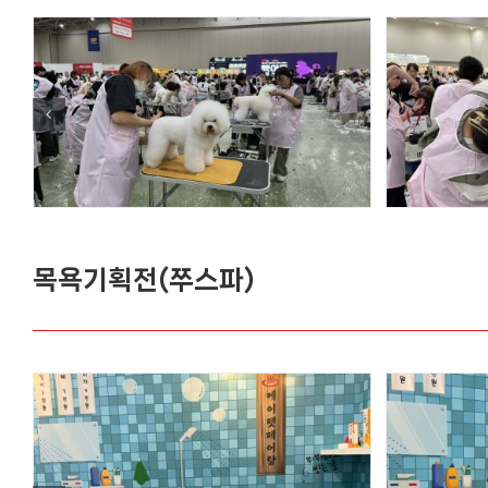
목욕기획전(쭈스파)