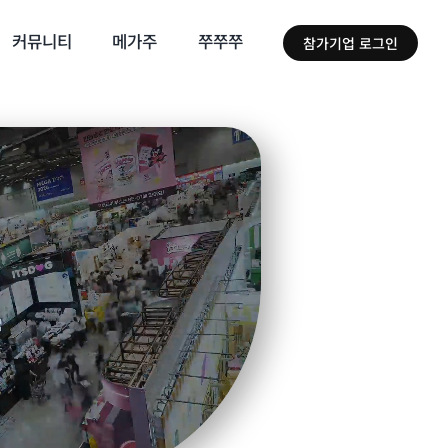
커뮤니티
메가주
쭈쭈쭈
참가기업 로그인