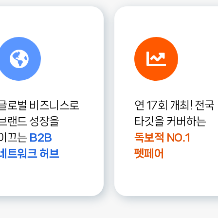
글로벌 비즈니스로
연 17회 개최! 전국
브랜드 성장을
타깃을 커버하는
이끄는
B2B
독보적 NO.1
네트워크 허브
펫페어