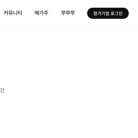
커뮤니티
메가주
쭈쭈쭈
참가기업 로그인
일간