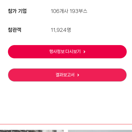
참가 기업
106개사 193부스
참관객
11,924명
행사정보 다시보기
결과보고서