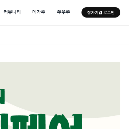
커뮤니티
메가주
쭈쭈쭈
참가기업 로그인