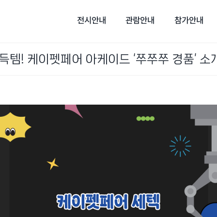
전시안내
관람안내
참가안내
 득템! 케이펫페어 아케이드 ‘쭈쭈쭈 경품’ 소