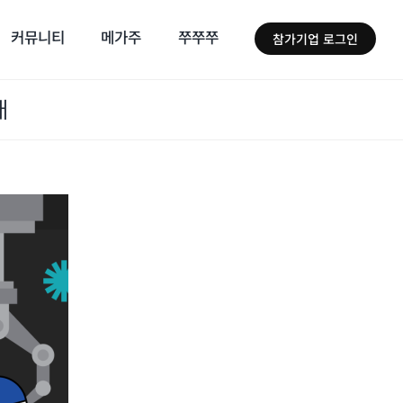
커뮤니티
메가주
쭈쭈쭈
참가기업 로그인
개