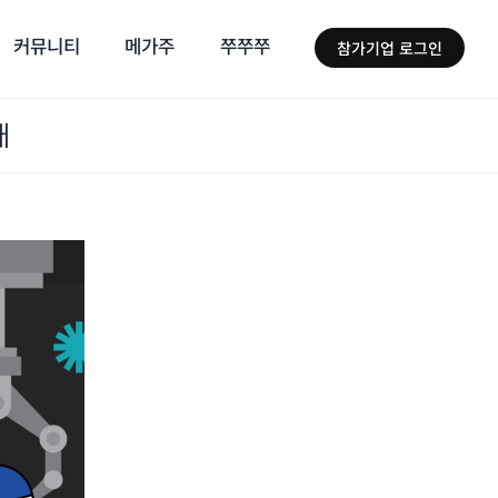
커뮤니티
메가주
쭈쭈쭈
참가기업 로그인
개