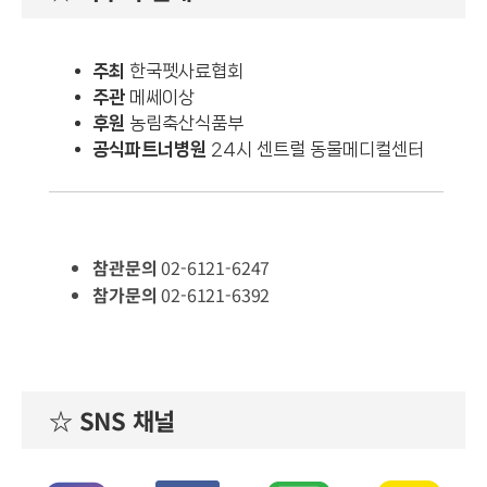
주최
한국펫사료협회
주관
메쎄이상
후원
농림축산식품부
공식파트너병원
24시 센트럴 동물메디컬센터
참관문의
02-6121-6247
참가문의
02-6121-6392
☆ SNS 채널