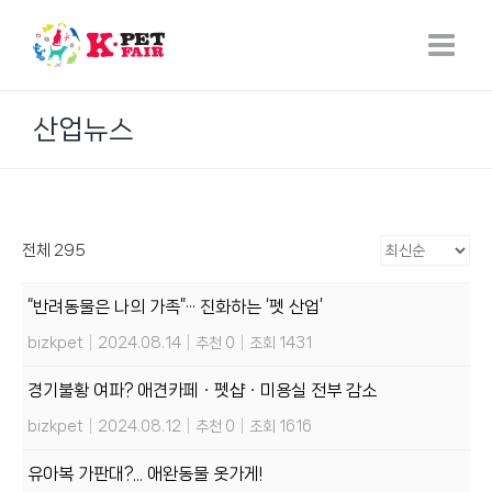
Skip
to
content
산업뉴스
전체 295
“반려동물은 나의 가족”··· 진화하는 ‘펫 산업’
bizkpet
|
2024.08.14
|
추천 0
|
조회 1431
경기불황 여파? 애견카페ㆍ펫샵ㆍ미용실 전부 감소
bizkpet
|
2024.08.12
|
추천 0
|
조회 1616
유아복 가판대?... 애완동물 옷가게!