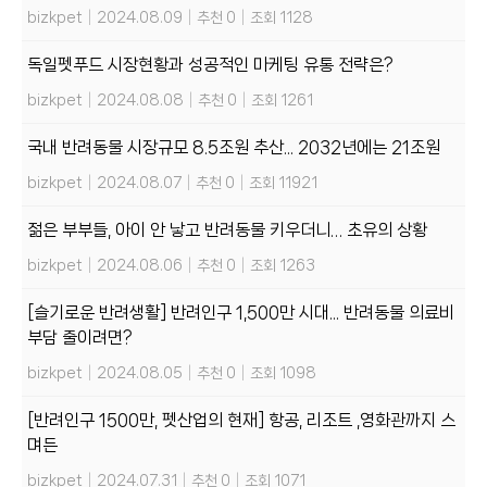
bizkpet
|
2024.08.09
|
추천 0
|
조회 1128
독일펫푸드 시장현황과 성공적인 마케팅 유통 전략은?
bizkpet
|
2024.08.08
|
추천 0
|
조회 1261
국내 반려동물 시장규모 8.5조원 추산... 2032년에는 21조원
bizkpet
|
2024.08.07
|
추천 0
|
조회 11921
젊은 부부들, 아이 안 낳고 반려동물 키우더니… 초유의 상황
bizkpet
|
2024.08.06
|
추천 0
|
조회 1263
[슬기로운 반려생활] 반려인구 1,500만 시대... 반려동물 의료비
부담 줄이려면?
bizkpet
|
2024.08.05
|
추천 0
|
조회 1098
[반려인구 1500만, 펫산업의 현재] 항공, 리조트 ,영화관까지 스
며든
bizkpet
|
2024.07.31
|
추천 0
|
조회 1071