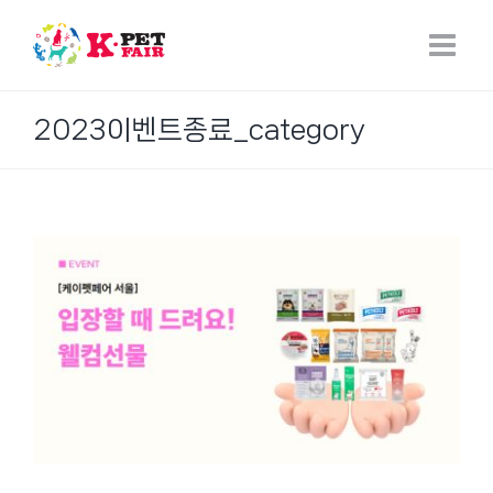
Skip
to
content
2023이벤트종료_category