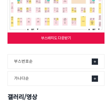
부스배치도 다운받기
부스번호순
가나다순
갤러리/영상