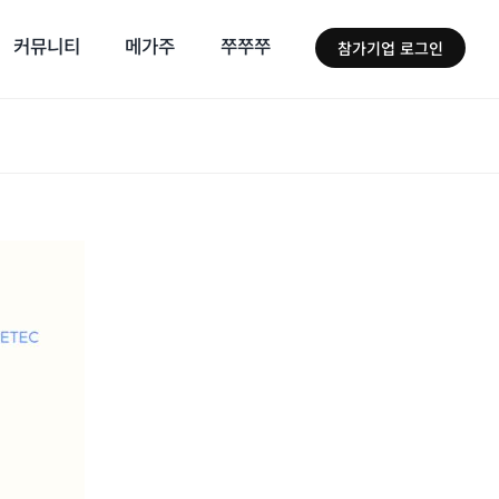
커뮤니티
메가주
쭈쭈쭈
참가기업 로그인