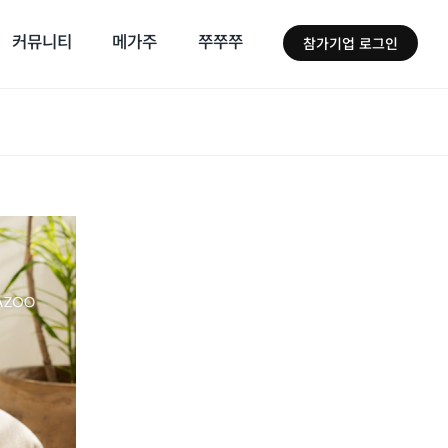
커뮤니티
메가주
쭈쭈쭈
참가기업 로그인