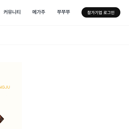
커뮤니티
메가주
쭈쭈쭈
참가기업 로그인