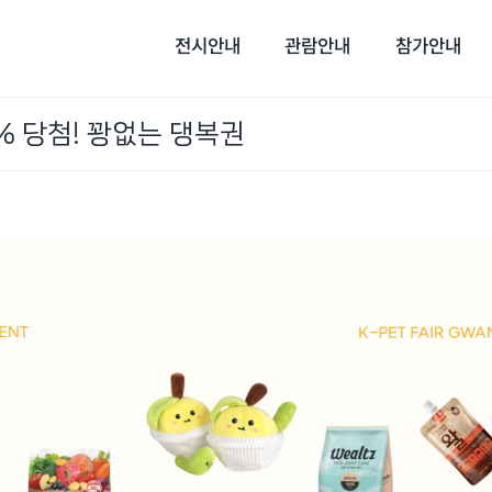
전시안내
관람안내
참가안내
% 당첨! 꽝없는 댕복권