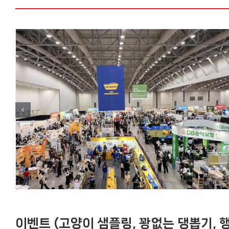
이벤트 (고양이 샘플링, 꽝없는 댕뽑기, 