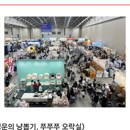
행운의 냥뽑기, 쭈쭈쭈 오락실)