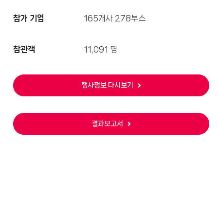
참가 기업
165개사 278부스
참관객
11,091 명
행사정보 다시보기
결과보고서