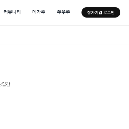
커뮤니티
메가주
쭈쭈쭈
참가기업 로그인
 3일간