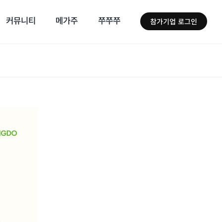
커뮤니티
메가주
쭈쭈쭈
참가기업 로그인