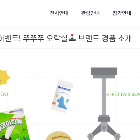
전시안내
관람안내
참가안내
이벤트! 쭈쭈쭈 오락실
브랜드 경품 소개