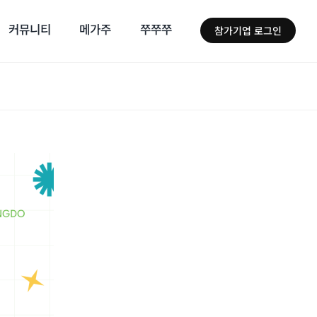
커뮤니티
메가주
쭈쭈쭈
참가기업 로그인