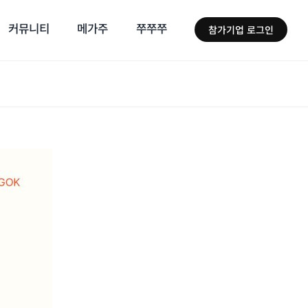
커뮤니티
메가주
쭈쭈쭈
참가기업 로그인