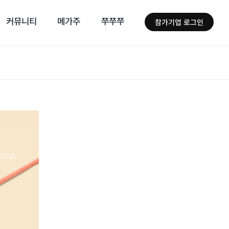
커뮤니티
메가주
쭈쭈쭈
참가기업 로그인