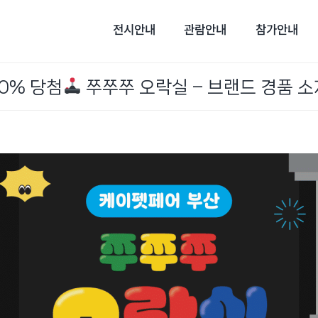
전시안내
관람안내
참가안내
00% 당첨
쭈쭈쭈 오락실 – 브랜드 경품 소