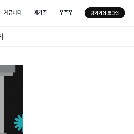
커뮤니티
메가주
쭈쭈쭈
참가기업 로그인
개