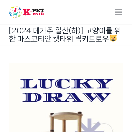
Skip
to
content
[2024 메가주 일산(하)] 고양이를 위
한 마스코티안 캣타워 럭키드로우