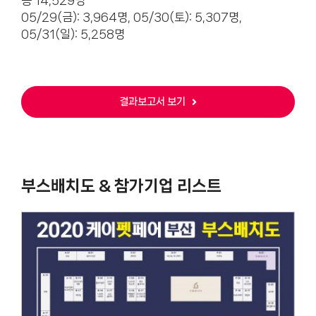
총 14,529명
05/29(금): 3,964명, 05/30(토): 5,307명,
05/31(일): 5,258명
결과보고서 보기
부스배치도 & 참가기업 리스트