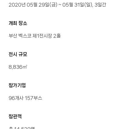
2020년 05월 29일(금) ~ 05월 31일(일), 3일간
개최 장소
부산 벡스코 제1전시장 2홀
전시 규모
8,836㎡
참가기업
96개사 157부스
참관객