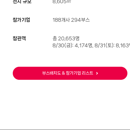
전시 규모
8,605㎡
참가기업
188개사 294부스
참관객
총 20,653명
8/30(금): 4,174명, 8/31(토): 8,163
부스배치도 & 참가기업 리스트