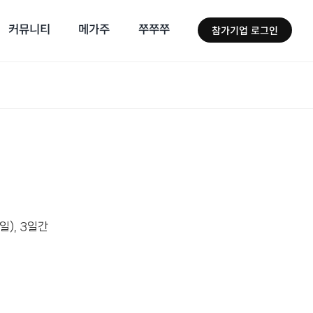
커뮤니티
메가주
쭈쭈쭈
참가기업 로그인
(일), 3일간