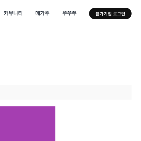
커뮤니티
메가주
쭈쭈쭈
참가기업 로그인