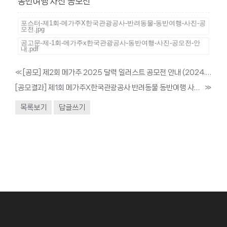
동반여행 사진 공모전
포스터-제1회-메가주X한국관광공사-반려동물-동반여행-사진-공
모전.jpg
공고문-제-1회-메가주x한국관광공사-동반여행-사진-공모전-안
내.pdf
«
[공모] 제2회 메가주 2025 달력 일러스트 공모전 안내 (2024.03.25)
[공모결과] 제1회 메가주X한국관광공사 반려동물 동반여행 사진 공모전 1차 심사결과 안내
»
목록보기
답글쓰기