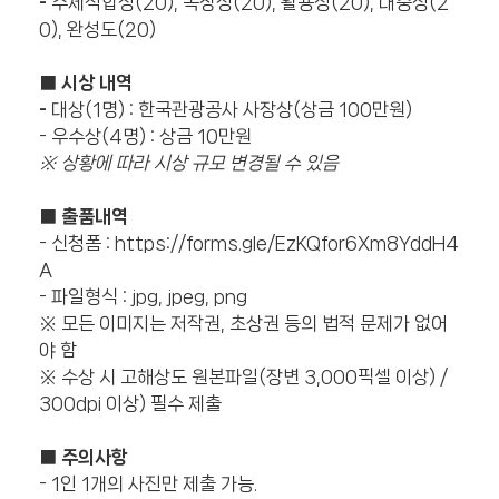
-
주제적합성(20), 독창성(20), 활용성(20), 대중성(2
0), 완성도(20)
■ 시상 내역
-
대상(1명) : 한국관광공사 사장상(상금 100만원)
- 우수상(4명) : 상금 10만원
※ 상황에 따라 시상 규모 변경될 수 있음
■
출품내역
- 신청폼 :
https://forms.gle/EzKQfor6Xm8YddH4
A
- 파일형식 : jpg, jpeg, png
※ 모든 이미지는 저작권, 초상권 등의 법적 문제가 없어
야 함
※ 수상 시 고해상도 원본파일(장변 3,000픽셀 이상) /
300dpi 이상) 필수 제출
■ 주의사항
- 1인 1개의 사진만 제출 가능.