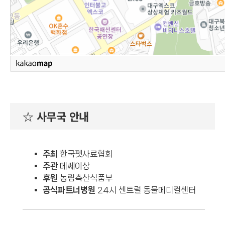
☆ 사무국 안내
주최
한국펫사료협회
주관
메쎄이상
후원
농림축산식품부
공식파트너병원
24시 센트럴 동물메디컬센터