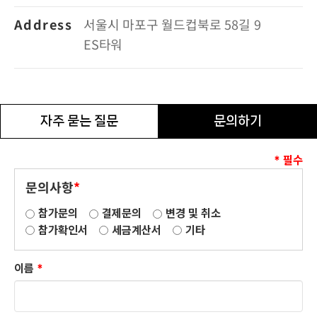
Address
서울시 마포구 월드컵북로 58길 9
ES타워
자주 묻는 질문
문의하기
* 필수
문의사항
*
참가문의
결제문의
변경 및 취소
참가확인서
세금계산서
기타
이름
*