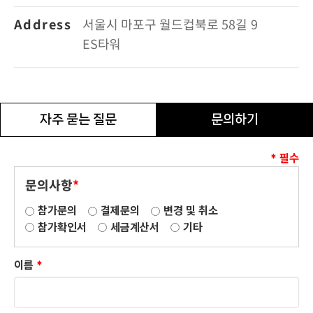
Address
서울시 마포구 월드컵북로 58길 9
ES타워
자주 묻는 질문
문의하기
* 필수
문의사항
*
참가문의
결제문의
변경 및 취소
참가확인서
세금계산서
기타
이름
*