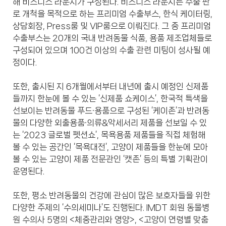
해 비즈니스 라운지가 구성된다. 비즈니스 라운지는 수출 판
로 개척을 목적으로 하는 프리미엄 수출부스, 한식 케이터링,
상담회장, Press룸 및 VIP룸으로 이뤄진다. 그 중 프리미엄
수출부스는 20개의 국내 반려동물 식품, 용품 제조업체들로
구성되어 있으며 100건 이상의 수출 관련 미팅이 성사될 예
정이다.
또한, 출시된 지 6개월에서부터 내년에 출시 예정인 신제품
들까지 한눈에 볼 수 있는 ‘신제품 쇼케이스’, 한국적 특색을
선보이는 반려동물 푸드·용품으로 구성된 ‘케이존’과 반려동
물의 다양한 외출용품·의류&악세서리 제품을 선보일 수 있
는 ‘2023 글로벌 펫션쇼’, 목욕용품 제품들을 직접 체험해
볼 수 있는 공간인 ‘목욕대전’, 고양이 제품들을 한눈에 모아
볼 수 있는 고양이 제품 전문관인 ‘캣존’ 등의 특별 기획관이
운영된다.
또한, 평소 반려동물의 건강에 관심이 많은 보호자들을 위한
다양한 주제의 ‘수의세미나’도 진행된다. IMDT 회원 동물병
원 수의사 5명의 <체중관리와 영양>, <고양이 연령별 맞춤