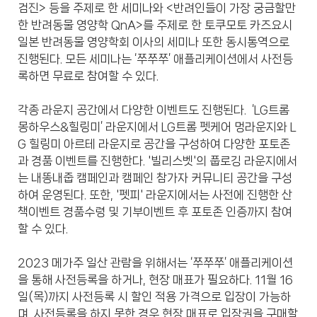
검진> 등을 주제로 한 세미나와 <반려인들이 가장 궁금할만
한 반려동물 영양학 QnA>를 주제로 한 토쿠모토 카즈요시
일본 반려동물 영양학회 이사의 세미나 또한 동시통역으로
진행된다. 모든 세미나는 ‘쭈쭈쭈’ 애플리케이션에서 사전등
록하면 무료로 참여할 수 있다.
각종 라운지 공간에서 다양한 이벤트도 진행된다. ‘LG트롬
몽하우스&힐링미’ 라운지에서 LG트롬 펫케어 멍라운지와 L
G 힐링미 아르테 라운지로 공간을 구성하여 다양한 포토존
과 경품 이벤트를 진행한다. '빌리스벳'의 풉로깅 라운지에서
는 내똥내줍 캠페인과 캠페인 참가자 커뮤니티 공간을 구성
하여 운영된다. 또한, '펫피' 라운지에서는 사전에 진행한 산
책이벤트 경품수령 및 기부이벤트 후 포토존 인증까지 참여
할 수 있다.
2023 메가주 일산 관람을 위해서는 ‘쭈쭈쭈’ 애플리케이션
을 통해 사전등록을 하거나, 현장 매표가 필요하다. 11월 16
일(목)까지 사전등록 시 할인 적용 가격으로 입장이 가능하
며, 사전등록을 하지 못한 경우 현장 매표로 입장권을 구매할