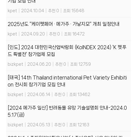
기업 모집 안내
kpet
|
2024.10.04
|
추천 0
|
조회 15648
2025년도 "케이펫페어 · 메가주 · 가낳지모" 개최 일정안내
kpet
|
2024.09.20
|
추천 0
|
조회 16472
[인도] 2024 대한민국산업박람회 (KoINDEX 2024) 'K 펫푸
드 특별전' 참가업체 모집
bizkpet
|
2024.06.20
|
추천 0
|
조회 12759
[태국] 14th Thailand international Pet Variety Exhibiti
on 전시회 참가기업 모집 안내
bizkpet
|
2024.06.14
|
추천 0
|
조회 13462
[2024 메가주 일산] 반려동물 유망 기술설명회 안내-2024.0
5.17(금)
bizkpet
|
2024.05.13
|
추천 0
|
조회 12163