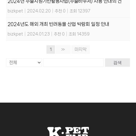
2024년 수출지원기반활용사업(수출바우처) 사용 안내의 건
bizkpet
|
2024.02.20
|
추천 0
|
조회 12397
2024년도 해외 개최 반려동물 산업 박람회 일정 안내
bizkpet
|
2024.01.23
|
추천 0
|
조회 14359
1
»
마지막
검색