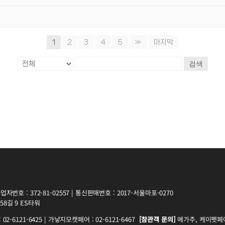
1
2
3
4
5
»
마지막
검색
자번호 : 372-81-02557 | 통신판매번호 : 2017-서울마포-0270
8길 9 ES타워
2-6121-6425 | 가낳지모캣페어 : 02-6121-6467
[참관객 문의]
메가주, 케이펫페어 