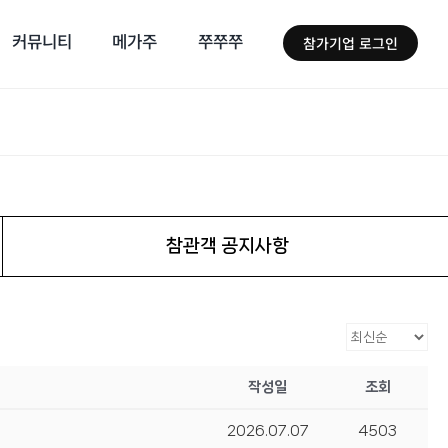
커뮤니티
메가주
쭈쭈쭈
참가기업 로그인
참관객 공지사항
작성일
조회
2026.07.07
4503