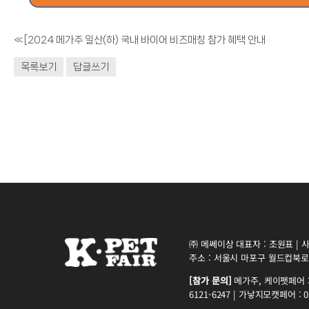
«
[2024 메가주 일산(하) 국내 바이어 비즈매칭 참가 혜택 안내
목록보기
답글쓰기
㈜ 메쎄이상 대표자 : 조원표 | 사업
주소 : 서울시 마포구 월드컵북로5
[참가 문의]
메가주, 케이펫페어 : 0
6121-6247 | 가낳지모캣페어 : 02