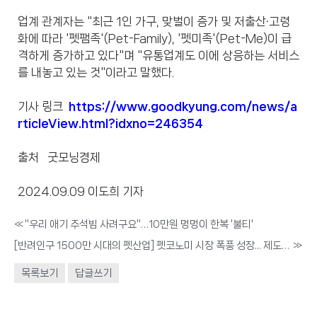
업계 관계자는 "최근 1인 가구, 맞벌이 증가 및 저출산·고령
화에 따라 '펫팸족'(Pet-Family), '펫미족'(Pet-Me)이 급
격하게 증가하고 있다"며 "유통업계도 이에 상응하는 서비스
를 내놓고 있는 것"이라고 말했다.
기사 링크
https://www.goodkyung.com/news/a
rticleView.html?idxno=246354
출처 굿모닝경제
2024.09.09 이도희 기자
«
"우리 애기 추석빔 사려구요"…10만원 멍멍이 한복 '불티'
[반려인구 1500만 시대의 펫산업] 펫코노미 시장 폭풍 성장... 제도적 뒷받침 절실
»
목록보기
답글쓰기