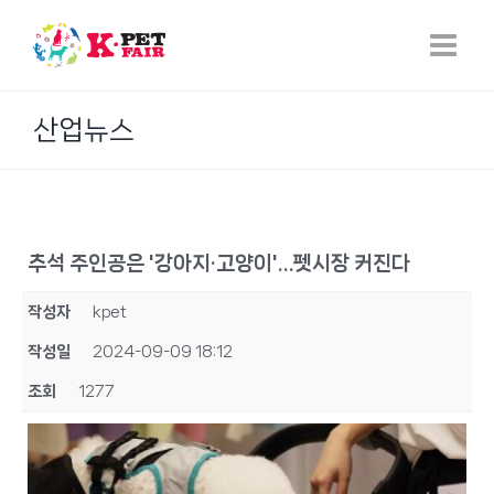
Skip
to
content
산업뉴스
추석 주인공은 '강아지·고양이'…펫시장 커진다
작성자
kpet
작성일
2024-09-09 18:12
조회
1277