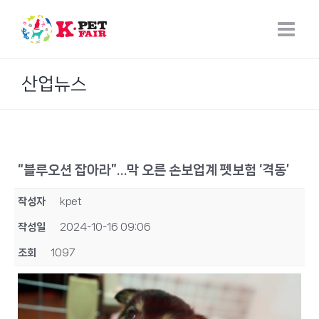
Skip
to
content
산업뉴스
“블루오션 잡아라”…막 오른 손보업계 펫보험 ‘격동’
작성자
kpet
작성일
2024-10-16 09:06
조회
1097