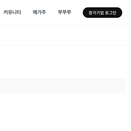
커뮤니티
메가주
쭈쭈쭈
참가기업 로그인