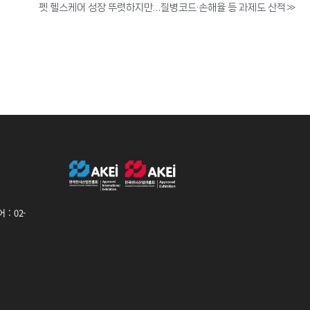
펫 헬스케어 성장 뚜렷하지만…질병코드·손해율 등 과제도 산적
»
: 02-