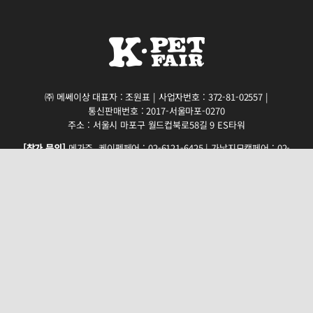
㈜ 메쎄이상 대표자 : 조원표 | 사업자번호 : 372-81-02557 |
통신판매번호 : 2017-서울마포-0270
주소 : 서울시 마포구 월드컵북로58길 9 ES타워
[참가 문의]
메가주, 케이펫페어 : 02-6121-6425 | 가낳지모캣페어 : 02-
6121-6467
[참관객 문의]
메가주, 케이펫페어 : 02-6121-6247 |
가낳지모캣페어 : 02-6121-6248
FAX : 02-6455-0953
Copyright(c) 2026. K-PET. All Right Reserved.