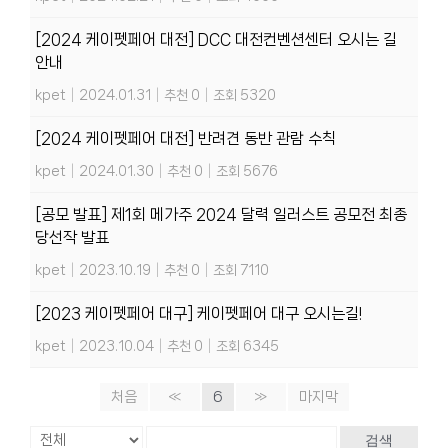
[2024 케이펫페어 대전] DCC 대전컨벤션센터 오시는 길
안내
kpet
|
2024.01.31
|
추천 0
|
조회 5320
[2024 케이펫페어 대전] 반려견 동반 관람 수칙
kpet
|
2024.01.30
|
추천 0
|
조회 5676
[공모 발표] 제1회 메가주 2024 달력 일러스트 공모전 최종
당선작 발표
kpet
|
2023.10.19
|
추천 0
|
조회 7110
[2023 케이펫페어 대구] 케이펫페어 대구 오시는길!
kpet
|
2023.10.04
|
추천 0
|
조회 6345
처음
«
6
»
마지막
검색