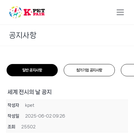
Skip
to
content
공지사항
일반 공지사항
참가기업 공지사항
세계 전시의 날 공지
작성자
kpet
작성일
2025-06-02 09:26
조회
25502