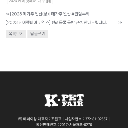
2023-케이펫페어-대구.jpg
«
[2023 메가주 일산(상)] 메가주 일산 #관람수칙
[2023 케이펫페어 코엑스] 반려동물 동반 규정 안내드립니다.
»
목록보기
답글쓰기
㈜ 메쎄이상 대표자 : 조원표 | 사업자번호 : 372-81-02557 |
통신판매번호 : 2017-서울마포-0270