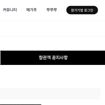
커뮤니티
메가주
쭈쭈쭈
참가기업 로그인
참관객 공지사항