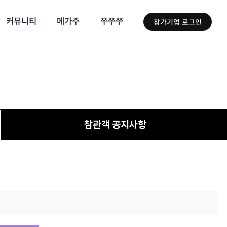
커뮤니티
메가주
쭈쭈쭈
참가기업 로그인
참관객 공지사항