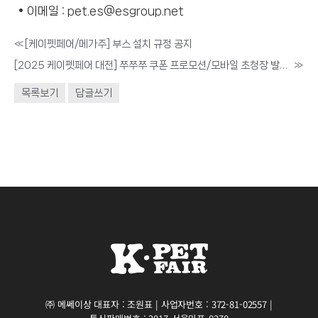
• 이메일 : pet.es@esgroup.net
«
[케이펫페어/메가주] 부스 설치 규정 공지
[2025 케이펫페어 대전] 쭈쭈쭈 쿠폰 프로모션/모바일 초청장 발송 안내
»
목록보기
답글쓰기
㈜ 메쎄이상 대표자 : 조원표 | 사업자번호 : 372-81-02557 |