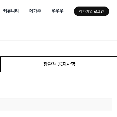
커뮤니티
메가주
쭈쭈쭈
참가기업 로그인
참관객 공지사항