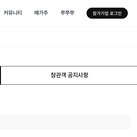
커뮤니티
메가주
쭈쭈쭈
참가기업 로그인
참관객 공지사항