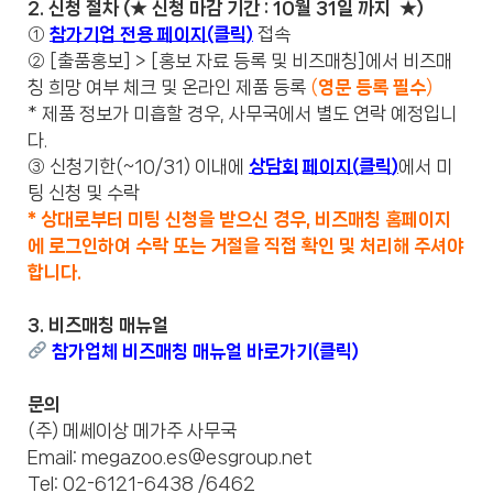
2.
신청
절차 (★ 신청 마감 기간 : 10월 31일 까지 ★)
①
참가기업 전용 페이지(클릭)
접속
② [출품홍보] > [홍보 자료 등록 및 비즈매칭]에서 비즈매
칭 희망 여부 체크 및 온라인 제품 등록
(
영문 등록 필수
)
* 제품 정보가 미흡할 경우, 사무국에서 별도 연락 예정입니
다.
③ 신청기한(~10/31) 이내에
상담회
페이지
(
클릭
)
에서 미
팅 신청 및 수락
* 상대로부터 미팅 신청을 받으신 경우, 비즈매칭 홈페이지
에 로그인하여 수락 또는 거절을 직접 확인 및 처리해 주셔야
합니다.
3. 비즈매칭 매뉴얼
참가업체 비즈매칭 매뉴얼 바로가기
(클릭)
문의
(주) 메쎄이상 메가주 사무국
Email: megazoo.es@esgroup.net
Tel: 02-6121-6438 /6462