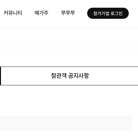
커뮤니티
메가주
쭈쭈쭈
참가기업 로그인
참관객 공지사항