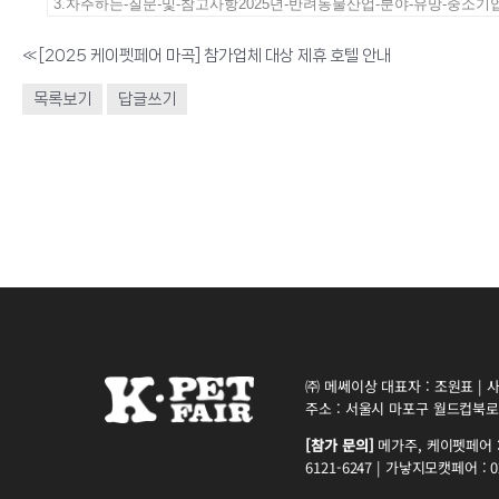
3.자주하는-질문-및-참고사항2025년-반려동물산업-분야-유망-중소기업
«
[2025 케이펫페어 마곡] 참가업체 대상 제휴 호텔 안내
목록보기
답글쓰기
㈜ 메쎄이상 대표자 : 조원표 | 사업
주소 : 서울시 마포구 월드컵북로5
[참가 문의]
메가주, 케이펫페어 : 0
6121-6247 | 가낳지모캣페어 : 02