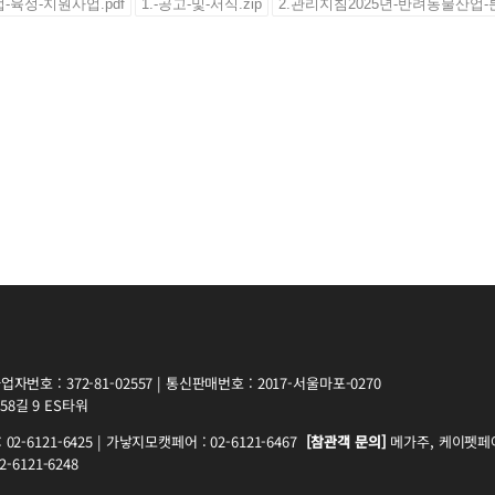
-육성-지원사업.pdf
1.-공고-및-서식.zip
2.관리지침2025년-반려동물산업-
자번호 : 372-81-02557 | 통신판매번호 : 2017-서울마포-0270
8길 9 ES타워
2-6121-6425 | 가낳지모캣페어 : 02-6121-6467
[참관객 문의]
메가주, 케이펫페어 
-6121-6248