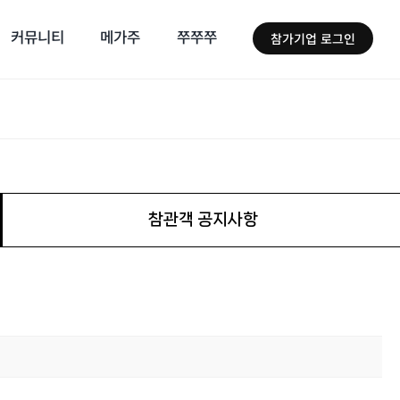
커뮤니티
메가주
쭈쭈쭈
참가기업 로그인
참관객 공지사항
내