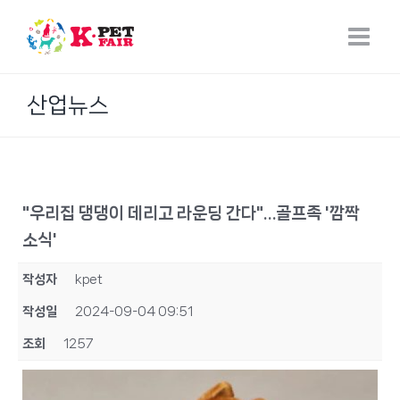
Skip
to
content
산업뉴스
"우리집 댕댕이 데리고 라운딩 간다"…골프족 '깜짝
소식'
작성자
kpet
작성일
2024-09-04 09:51
조회
1257