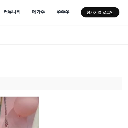
커뮤니티
메가주
쭈쭈쭈
참가기업 로그인