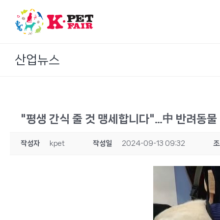
Skip
to
content
산업뉴스
"평생 간식 줄 것 맹세합니다"…中 반려동물
작성자
kpet
작성일
2024-09-13 09:32
조