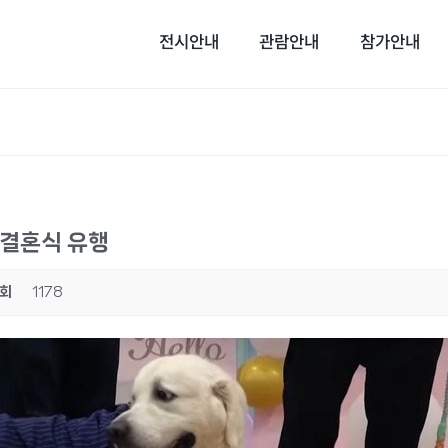
전시안내
관람안내
참가안내
 결혼식 유행
회
1178